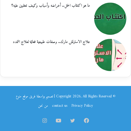
ما هو اكتئاب الحمل.. أعراضه وأسباب وكيف تتغلبين عليه؟
علاج الاسترتش مارك.. وصفات طبيعية فعالة لعلاج التمدد
© Copyright 2026, All Rights Reserved | تصميم بواسطة فريق موقع
منوع
Privacy Policy
contact us
من نحن
فيسبوك
تويتر
يوتيوب
انستقرام