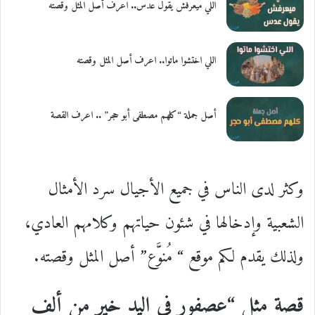
اللي ميعرفش يقول عدس.. اعرف أصل المثل وقصته
اللي اختشوا ماتوا.. اعرف أصل المثل وقصته
أصل جملة “كلهم مصطفى أبو حجر” .. اعرف القصة
وكثر لدى الناس في جميع الأجيال سرد الأمثال
الشعبية وإدخالها في شئون حياتهم وكلامهم العادي،
ولذلك يقدم لكم موقع “ مُنوَّع” أصل المثل وقصته.
قصة مثل “عصفور في اليد خير من ألف