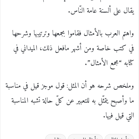
يقال على ألسنة عامة النّاس.
واهتم العرب بالأمثال فقاموا بجمعها وترتيبها وشرحها
في كتب خاصة ومن أشهر مافعل ذلك، الميداني في
كتابه “مجمع الأمثال”.
وملخص شرحه هو أن المثل: قول موجز قيل في مناسبة
ما وأصبح يتمثّل به للتعبير عن كلّ حالة تشبه المناسبة
التي قيل فيها.