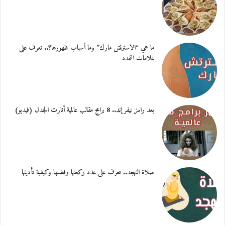
ما هي “الاسترتش مارك” وما أسباب ظهورها؟.. تعرف على
علامات التمدد
بعد رامز نيفر إند.. 8 برامج مقالب عالمية أثارت الجدل (فيديو)
صلاة التهجد.. تعرف على عدد ركعتها وفضلها وكيفية تأديتها