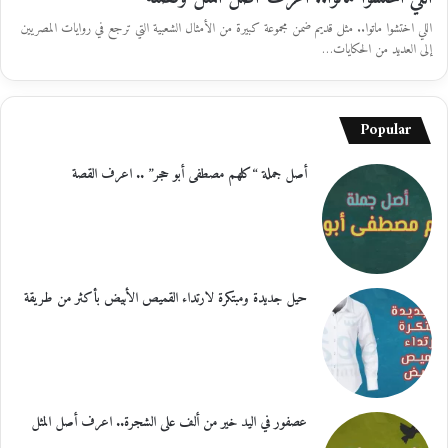
اللي اختشوا ماتوا.. مثل قديم ضمن مجموعة كبيرة من الأمثال الشعبية التي ترجع في روايات المصريين
إلى العديد من الحكايات…
Popular
أصل جملة “كلهم مصطفى أبو حجر” .. اعرف القصة
حيل جديدة ومبتكرة لارتداء القميص الأبيض بأكثر من طريقة
عصفور في اليد خير من ألف على الشجرة.. اعرف أصل المثل