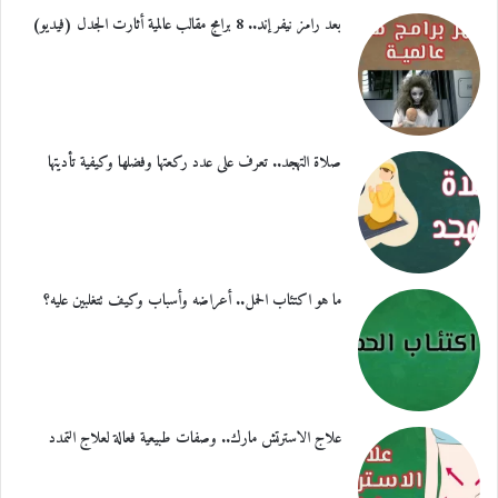
بعد رامز نيفر إند.. 8 برامج مقالب عالمية أثارت الجدل (فيديو)
صلاة التهجد.. تعرف على عدد ركعتها وفضلها وكيفية تأديتها
ما هو اكتئاب الحمل.. أعراضه وأسباب وكيف تتغلبين عليه؟
علاج الاسترتش مارك.. وصفات طبيعية فعالة لعلاج التمدد