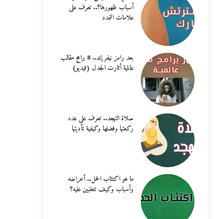
أسباب ظهورها؟.. تعرف على
علامات التمدد
بعد رامز نيفر إند.. 8 برامج مقالب
عالمية أثارت الجدل (فيديو)
صلاة التهجد.. تعرف على عدد
ركعتها وفضلها وكيفية تأديتها
ما هو اكتئاب الحمل.. أعراضه
وأسباب وكيف تتغلبين عليه؟