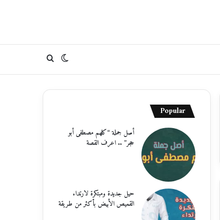
الوضع
بحث
المظلم
عن
Popular
أصل جملة “كلهم مصطفى أبو
حجر” .. اعرف القصة
حيل جديدة ومبتكرة لارتداء
القميص الأبيض بأكثر من طريقة