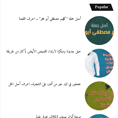
Popular
أصل جملة “كلهم مصطفى أبو حجر” .. اعرف القصة
حيل جديدة ومبتكرة لارتداء القميص الأبيض بأكثر من طريقة
عصفور في اليد خير من ألف على الشجرة.. اعرف أصل المثل
موضة ألوان صيف 2023.. تعرفي عليها