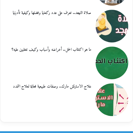
صلاة التهجد.. تعرف على عدد ركعتها وفضلها وكيفية تأديتها
ما هو اكتئاب الحمل.. أعراضه وأسباب وكيف تتغلبين عليه؟
علاج الاسترتش مارك.. وصفات طبيعية فعالة لعلاج التمدد