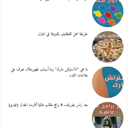
طريقة عمل القطايف بالنوتيلا في المنزل
ما هي “الاسترتش مارك” وما أسباب ظهورها؟.. تعرف على
علامات التمدد
بعد رامز نيفر إند.. 8 برامج مقالب عالمية أثارت الجدل (فيديو)