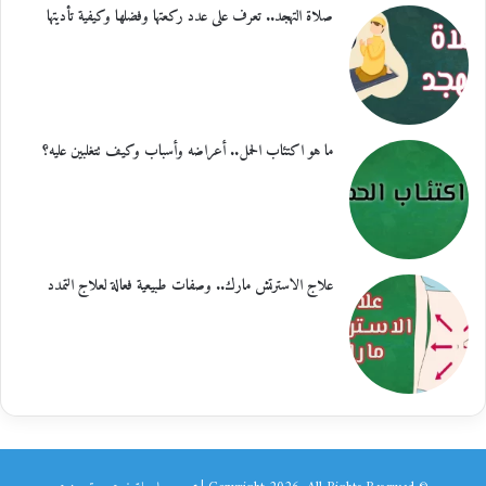
صلاة التهجد.. تعرف على عدد ركعتها وفضلها وكيفية تأديتها
ما هو اكتئاب الحمل.. أعراضه وأسباب وكيف تتغلبين عليه؟
علاج الاسترتش مارك.. وصفات طبيعية فعالة لعلاج التمدد