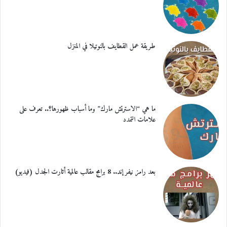
طريقة عمل القطايف بالنوتيلا في المنزل
ما هي “الاسترتش مارك” وما أسباب ظهورها؟.. تعرف على
علامات التمدد
بعد رامز نيفر إند.. 8 برامج مقالب عالمية أثارت الجدل (فيديو)