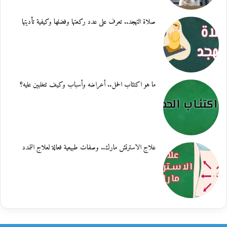
صلاة التهجد.. تعرف على عدد ركعتها وفضلها وكيفية تأديتها
ما هو اكتئاب الحمل.. أعراضه وأسباب وكيف تتغلبين عليه؟
علاج الاسترتش مارك.. وصفات طبيعية فعالة لعلاج التمدد