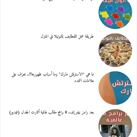
طريقة عمل القطايف بالنوتيلا في المنزل
ما هي “الاسترتش مارك” وما أسباب ظهورها؟.. تعرف على
علامات التمدد
بعد رامز نيفر إند.. 8 برامج مقالب عالمية أثارت الجدل (فيديو)