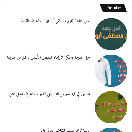
Popular
أصل جملة “كلهم مصطفى أبو حجر” .. اعرف القصة
حيل جديدة ومبتكرة لارتداء القميص الأبيض بأكثر من طريقة
عصفور في اليد خير من ألف على الشجرة.. اعرف أصل المثل
موضة ألوان صيف 2023.. تعرفي عليها