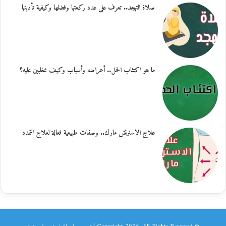
صلاة التهجد.. تعرف على عدد ركعتها وفضلها وكيفية تأديتها
ما هو اكتئاب الحمل.. أعراضه وأسباب وكيف تتغلبين عليه؟
علاج الاسترتش مارك.. وصفات طبيعية فعالة لعلاج التمدد