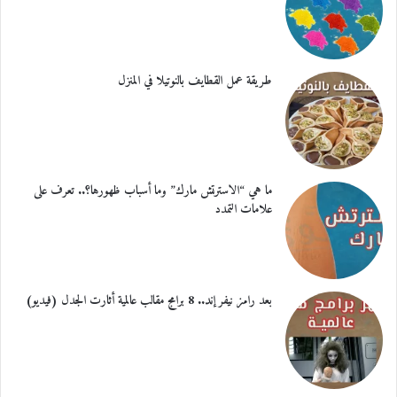
طريقة عمل القطايف بالنوتيلا في المنزل
ما هي “الاسترتش مارك” وما أسباب ظهورها؟.. تعرف على
علامات التمدد
بعد رامز نيفر إند.. 8 برامج مقالب عالمية أثارت الجدل (فيديو)