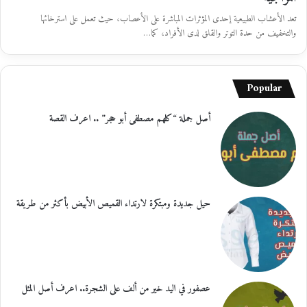
تعد الأعشاب الطبیعیة إحدى المؤثرات المباشرة على الأعصاب، حیث تعمل على استرخائها
والتخفیف من حدة التوتر والقلق لدى الأفراد، كما…
Popular
أصل جملة “كلهم مصطفى أبو حجر” .. اعرف القصة
حيل جديدة ومبتكرة لارتداء القميص الأبيض بأكثر من طريقة
عصفور في اليد خير من ألف على الشجرة.. اعرف أصل المثل