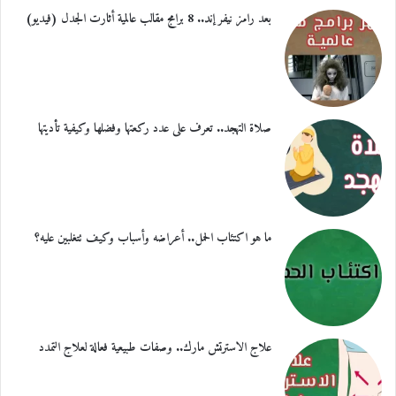
بعد رامز نيفر إند.. 8 برامج مقالب عالمية أثارت الجدل (فيديو)
صلاة التهجد.. تعرف على عدد ركعتها وفضلها وكيفية تأديتها
ما هو اكتئاب الحمل.. أعراضه وأسباب وكيف تتغلبين عليه؟
علاج الاسترتش مارك.. وصفات طبيعية فعالة لعلاج التمدد