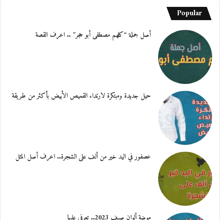
Popular
أصل جملة “كلهم مصطفى أبو حجر” .. اعرف القصة
حيل جديدة ومبتكرة لارتداء القميص الأبيض بأكثر من طريقة
عصفور في اليد خير من ألف على الشجرة.. اعرف أصل المثل
موضة ألوان صيف 2023.. تعرفي عليها