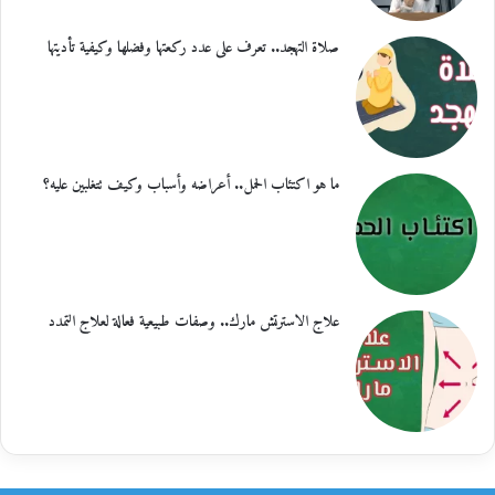
صلاة التهجد.. تعرف على عدد ركعتها وفضلها وكيفية تأديتها
ما هو اكتئاب الحمل.. أعراضه وأسباب وكيف تتغلبين عليه؟
علاج الاسترتش مارك.. وصفات طبيعية فعالة لعلاج التمدد