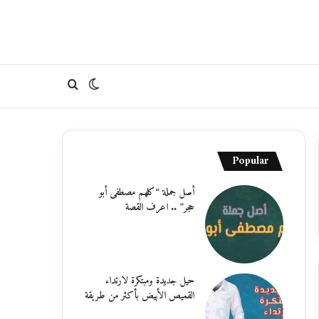
الوضع
بحث
المظلم
عن
Popular
أصل جملة “كلهم مصطفى أبو
حجر” .. اعرف القصة
حيل جديدة ومبتكرة لارتداء
القميص الأبيض بأكثر من طريقة