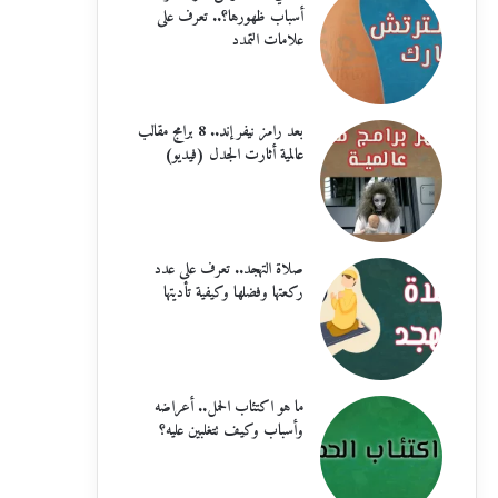
أسباب ظهورها؟.. تعرف على
علامات التمدد
بعد رامز نيفر إند.. 8 برامج مقالب
عالمية أثارت الجدل (فيديو)
صلاة التهجد.. تعرف على عدد
ركعتها وفضلها وكيفية تأديتها
ما هو اكتئاب الحمل.. أعراضه
وأسباب وكيف تتغلبين عليه؟