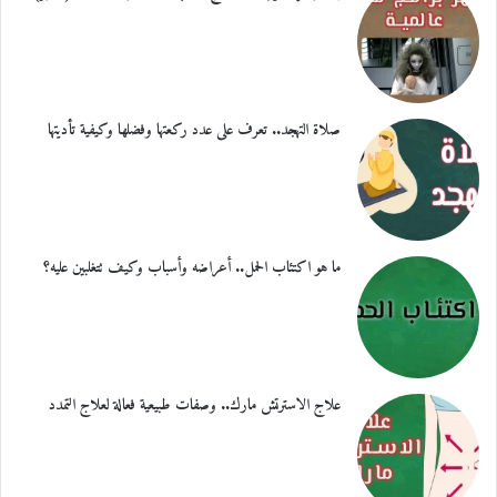
صلاة التهجد.. تعرف على عدد ركعتها وفضلها وكيفية تأديتها
ما هو اكتئاب الحمل.. أعراضه وأسباب وكيف تتغلبين عليه؟
علاج الاسترتش مارك.. وصفات طبيعية فعالة لعلاج التمدد