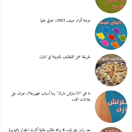
موضة ألوان صيف 2023.. تعرفي عليها
طريقة عمل القطايف بالنوتيلا في المنزل
ما هي “الاسترتش مارك” وما أسباب ظهورها؟.. تعرف على
علامات التمدد
بعد رامز نيفر إند.. 8 برامج مقالب عالمية أثارت الجدل (فيديو)