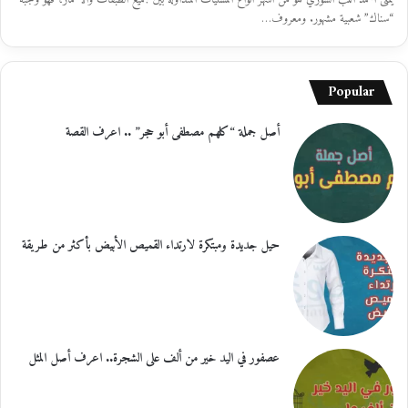
“سناك” شعبية مشهور. ومعروف…
Popular
أصل جملة “كلهم مصطفى أبو حجر” .. اعرف القصة
حيل جديدة ومبتكرة لارتداء القميص الأبيض بأكثر من طريقة
عصفور في اليد خير من ألف على الشجرة.. اعرف أصل المثل