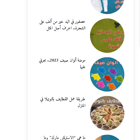
عصفور في اليد خير من ألف على
الشجرة.. اعرف أصل المثل
موضة ألوان صيف 2023.. تعرفي
عليها
طريقة عمل القطايف بالنوتيلا في
المنزل
ما هي “الاسترتش مارك” وما