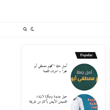
الوضع
بحث
المظلم
عن
Popular
أصل جملة “كلهم مصطفى أبو
حجر” .. اعرف القصة
حيل جديدة ومبتكرة لارتداء
القميص الأبيض بأكثر من طريقة