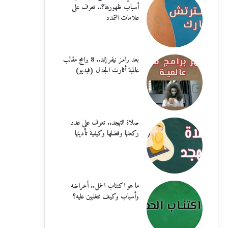
أسباب ظهورها؟.. تعرف على
علامات التمدد
بعد رامز نيفر إند.. 8 برامج مقالب
عالمية أثارت الجدل (فيديو)
صلاة التهجد.. تعرف على عدد
ركعتها وفضلها وكيفية تأديتها
ما هو اكتئاب الحمل.. أعراضه
وأسباب وكيف تتغلبين عليه؟