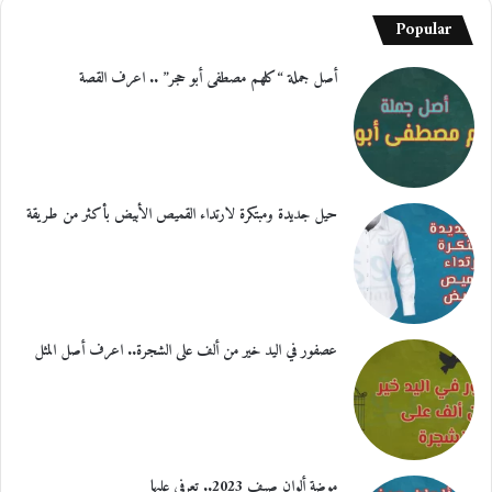
Popular
أصل جملة “كلهم مصطفى أبو حجر” .. اعرف القصة
حيل جديدة ومبتكرة لارتداء القميص الأبيض بأكثر من طريقة
عصفور في اليد خير من ألف على الشجرة.. اعرف أصل المثل
موضة ألوان صيف 2023.. تعرفي عليها