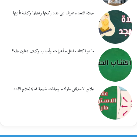
صلاة التهجد.. تعرف على عدد ركعتها وفضلها وكيفية تأديتها
ما هو اكتئاب الحمل.. أعراضه وأسباب وكيف تتغلبين عليه؟
علاج الاسترتش مارك.. وصفات طبيعية فعالة لعلاج التمدد