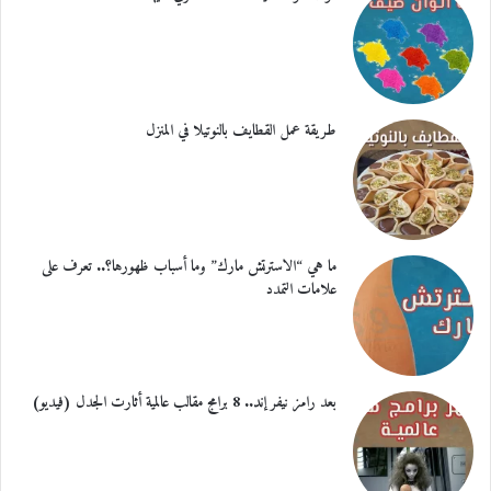
طريقة عمل القطايف بالنوتيلا في المنزل
ما هي “الاسترتش مارك” وما أسباب ظهورها؟.. تعرف على
علامات التمدد
بعد رامز نيفر إند.. 8 برامج مقالب عالمية أثارت الجدل (فيديو)