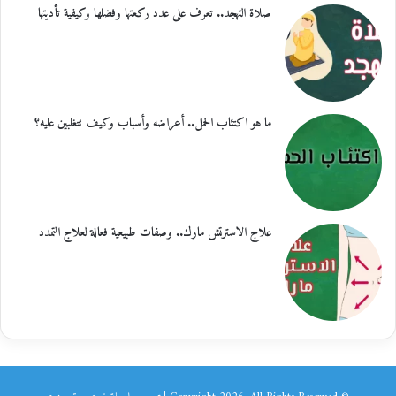
صلاة التهجد.. تعرف على عدد ركعتها وفضلها وكيفية تأديتها
ما هو اكتئاب الحمل.. أعراضه وأسباب وكيف تتغلبين عليه؟
علاج الاسترتش مارك.. وصفات طبيعية فعالة لعلاج التمدد