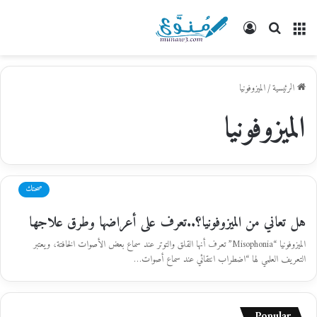
القائمة
بحث
تسجيل
عن
الدخول
الرئيسية
/
الميزوفونيا
الميزوفونيا
صحتك
هل تعاني من الميزوفونيا؟..تعرف على أعراضها وطرق علاجها
الميزوفونيا “Misophonia” تعرف أنها القلق والتوتر عند سماع بعض الأصوات الخافتة، ويعتبر
التعريف العلمي لها “اضطراب انتقائي عند سماع أصوات…
Popular