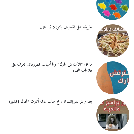
طريقة عمل القطايف بالنوتيلا في المنزل
ما هي “الاسترتش مارك” وما أسباب ظهورها؟.. تعرف على
علامات التمدد
بعد رامز نيفر إند.. 8 برامج مقالب عالمية أثارت الجدل (فيديو)