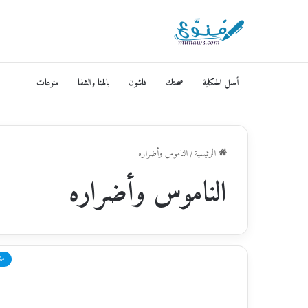
أصل الحكاية
صحتك
فاشون
بالهنا والشفا
منوعات
الرئيسية
/
الناموس وأضراره
الناموس وأضراره
من