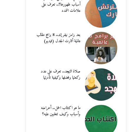
أسباب ظهورها؟.. تعرف على
علامات التمدد
بعد رامز نيفر إند.. 8 برامج مقالب
عالمية أثارت الجدل (فيديو)
صلاة التهجد.. تعرف على عدد
ركعتها وفضلها وكيفية تأديتها
ما هو اكتئاب الحمل.. أعراضه
وأسباب وكيف تتغلبين عليه؟