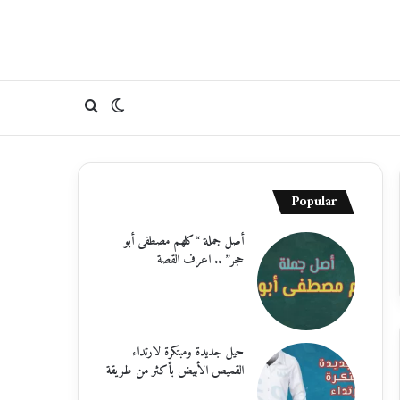
الوضع
بحث
المظلم
عن
Popular
أصل جملة “كلهم مصطفى أبو
حجر” .. اعرف القصة
حيل جديدة ومبتكرة لارتداء
القميص الأبيض بأكثر من طريقة