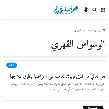
القائمة
بحث
تسجيل
عن
الدخول
الرئيسية
/
الوسواس القهري
الوسواس القهري
صحتك
هل تعاني من الميزوفونيا؟..تعرف على أعراضها وطرق علاجها
الميزوفونيا “Misophonia” تعرف أنها القلق والتوتر عند سماع بعض الأصوات الخافتة، ويعتبر
التعريف العلمي لها “اضطراب انتقائي عند سماع أصوات…
Popular