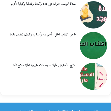
صلاة التهجد.. تعرف على عدد ركعتها وفضلها وكيفية تأديتها
ما هو اكتئاب الحمل.. أعراضه وأسباب وكيف تتغلبين عليه؟
علاج الاسترتش مارك.. وصفات طبيعية فعالة لعلاج التمدد