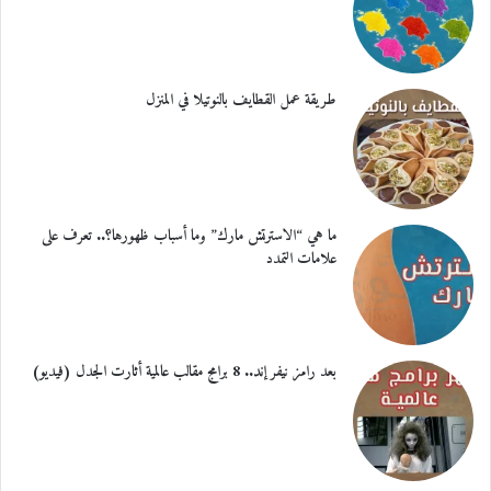
طريقة عمل القطايف بالنوتيلا في المنزل
ما هي “الاسترتش مارك” وما أسباب ظهورها؟.. تعرف على
علامات التمدد
بعد رامز نيفر إند.. 8 برامج مقالب عالمية أثارت الجدل (فيديو)