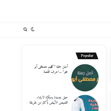
الوضع
بحث
المظلم
عن
Popular
أصل جملة “كلهم مصطفى أبو
حجر” .. اعرف القصة
حيل جديدة ومبتكرة لارتداء
القميص الأبيض بأكثر من طريقة