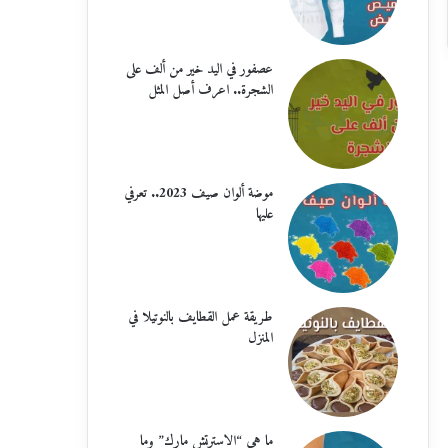
عصفور في اليد خير من ألف على
الشجرة.. اعرف أصل المثل
موضة ألوان صيف 2023.. تعرفي
عليها
طريقة عمل القطايف بالنوتيلا في
المنزل
ما هي “الاسترتش مارك” وما