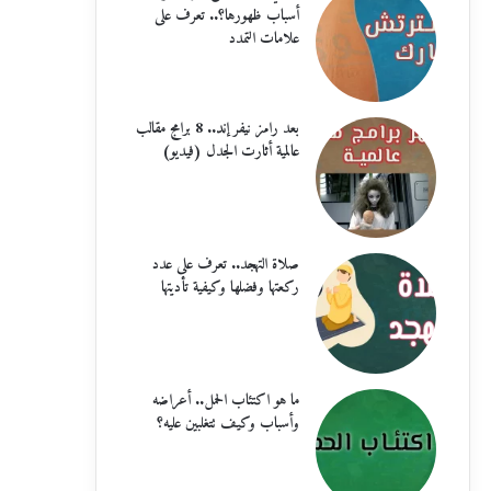
أسباب ظهورها؟.. تعرف على
علامات التمدد
بعد رامز نيفر إند.. 8 برامج مقالب
عالمية أثارت الجدل (فيديو)
صلاة التهجد.. تعرف على عدد
ركعتها وفضلها وكيفية تأديتها
ما هو اكتئاب الحمل.. أعراضه
وأسباب وكيف تتغلبين عليه؟