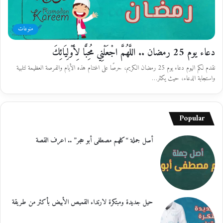
منوعات
دعاء يوم 25 رمضان .. اللَّهُمَّ اجْعَلْنِي مُحِبًّا لِأَوْلِيَائِكَ
نقدم لكم اليوم دعاء يوم 25 رمضان الكريم، حرصًا على اغتنام هذه الأيام والفرصة العظيمة لتلبية
واستجابة الدعاء، حيث يكثر…
Popular
أصل جملة “كلهم مصطفى أبو حجر” .. اعرف القصة
حيل جديدة ومبتكرة لارتداء القميص الأبيض بأكثر من طريقة