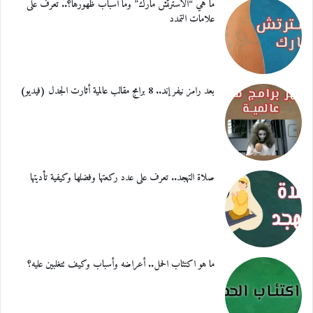
ما هي “الاسترتش مارك” وما أسباب ظهورها؟.. تعرف على
علامات التمدد
بعد رامز نيفر إند.. 8 برامج مقالب عالمية أثارت الجدل (فيديو)
صلاة التهجد.. تعرف على عدد ركعتها وفضلها وكيفية تأديتها
ما هو اكتئاب الحمل.. أعراضه وأسباب وكيف تتغلبين عليه؟