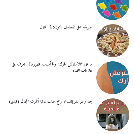
طريقة عمل القطايف بالنوتيلا في المنزل
ما هي “الاسترتش مارك” وما أسباب ظهورها؟.. تعرف على
علامات التمدد
بعد رامز نيفر إند.. 8 برامج مقالب عالمية أثارت الجدل (فيديو)