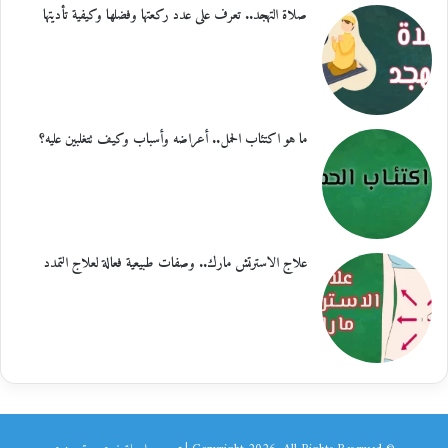
صلاة التهجد.. تعرف على عدد ركعتها وفضلها وكيفية تأديتها
ما هو اكتئاب الحمل.. أعراضه وأسباب وكيف تتغلبين عليه؟
علاج الاسترتش مارك.. وصفات طبيعية فعالة لعلاج التمدد