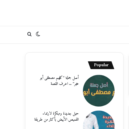
الوضع
بحث
المظلم
عن
Popular
أصل جملة “كلهم مصطفى أبو
حجر” .. اعرف القصة
حيل جديدة ومبتكرة لارتداء
القميص الأبيض بأكثر من طريقة