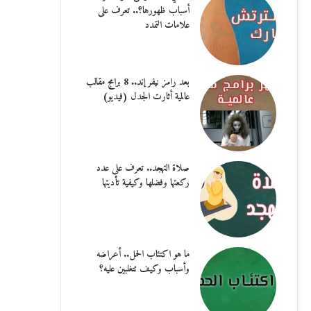
أسباب ظهورها؟.. تعرف على
علامات التمدد
بعد رامز نيفر إند.. 8 برامج مقالب
عالمية أثارت الجدل (فيديو)
صلاة التهجد.. تعرف على عدد
ركعتها وفضلها وكيفية تأديتها
ما هو اكتئاب الحمل.. أعراضه
وأسباب وكيف تتغلبين عليه؟