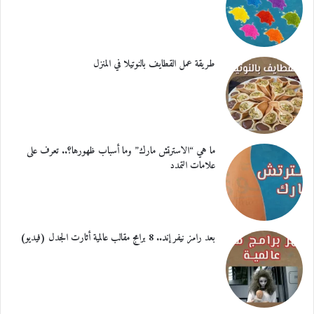
طريقة عمل القطايف بالنوتيلا في المنزل
ما هي “الاسترتش مارك” وما أسباب ظهورها؟.. تعرف على
علامات التمدد
بعد رامز نيفر إند.. 8 برامج مقالب عالمية أثارت الجدل (فيديو)