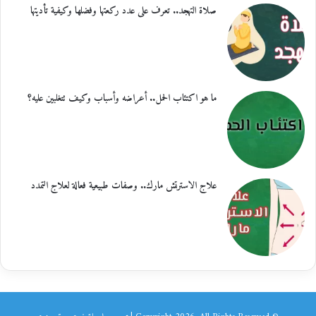
صلاة التهجد.. تعرف على عدد ركعتها وفضلها وكيفية تأديتها
ما هو اكتئاب الحمل.. أعراضه وأسباب وكيف تتغلبين عليه؟
علاج الاسترتش مارك.. وصفات طبيعية فعالة لعلاج التمدد