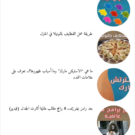
طريقة عمل القطايف بالنوتيلا في المنزل
ما هي “الاسترتش مارك” وما أسباب ظهورها؟.. تعرف على
علامات التمدد
بعد رامز نيفر إند.. 8 برامج مقالب عالمية أثارت الجدل (فيديو)