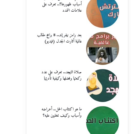
أسباب ظهورها؟.. تعرف على
علامات التمدد
بعد رامز نيفر إند.. 8 برامج مقالب
عالمية أثارت الجدل (فيديو)
صلاة التهجد.. تعرف على عدد
ركعتها وفضلها وكيفية تأديتها
ما هو اكتئاب الحمل.. أعراضه
وأسباب وكيف تتغلبين عليه؟