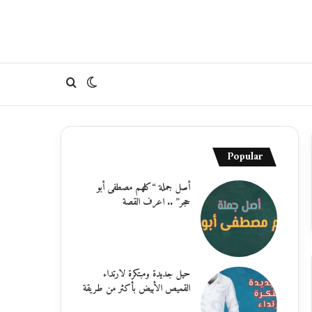
الوضع
بحث
المظلم
عن
Popular
أصل جملة “كلهم مصطفى أبو
حجر” .. اعرف القصة
حيل جديدة ومبتكرة لارتداء
القميص الأبيض بأكثر من طريقة