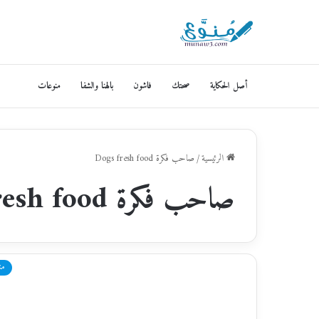
أصل الحكاية
صحتك
فاشون
بالهنا والشفا
منوعات
الرئيسية
/
صاحب فكرة Dogs fresh food
صاحب فكرة Dogs fresh food
من