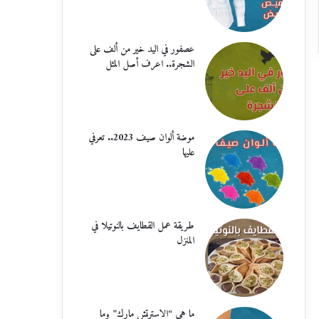
عصفور في اليد خير من ألف على
الشجرة.. اعرف أصل المثل
موضة ألوان صيف 2023.. تعرفي
عليها
طريقة عمل القطايف بالنوتيلا في
المنزل
ما هي “الاسترتش مارك” وما