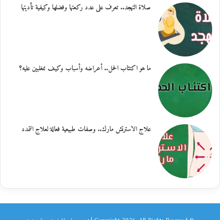
صلاة التهجد.. تعرف على عدد ركعتها وفضلها وكيفية تأديتها
ما هو اكتئاب الحمل.. أعراضه وأسباب وكيف تتغلبين عليه؟
علاج الاسترتش مارك.. وصفات طبيعية فعالة لعلاج التمدد