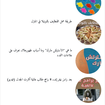
طريقة عمل القطايف بالنوتيلا في المنزل
ما هي “الاسترتش مارك” وما أسباب ظهورها؟.. تعرف على
علامات التمدد
بعد رامز نيفر إند.. 8 برامج مقالب عالمية أثارت الجدل (فيديو)