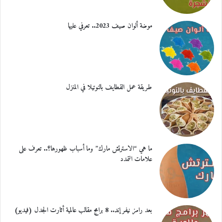
موضة ألوان صيف 2023.. تعرفي عليها
طريقة عمل القطايف بالنوتيلا في المنزل
ما هي “الاسترتش مارك” وما أسباب ظهورها؟.. تعرف على
علامات التمدد
بعد رامز نيفر إند.. 8 برامج مقالب عالمية أثارت الجدل (فيديو)