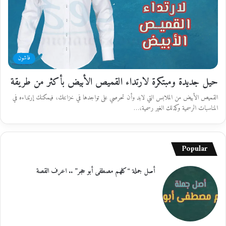
فاشون
حيل جديدة ومبتكرة لارتداء القميص الأبيض بأكثر من طريقة
القميص الأبيض من الملابس التي لابد وأن تحرصي على تواجدها في خزانتك، فيمكنك إرتداءه في
المناسبات الرسمية وكذلك الغير رسمية،…
Popular
أصل جملة “كلهم مصطفى أبو حجر” .. اعرف القصة