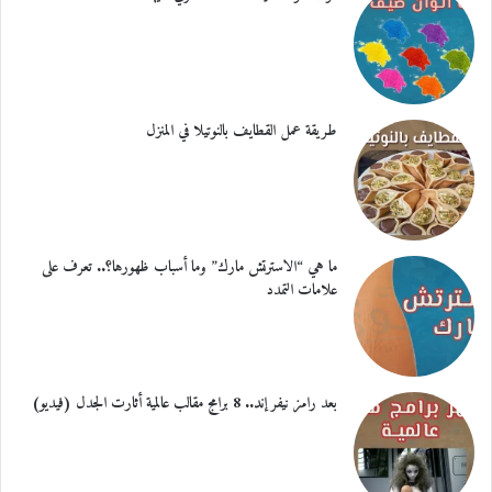
طريقة عمل القطايف بالنوتيلا في المنزل
ما هي “الاسترتش مارك” وما أسباب ظهورها؟.. تعرف على
علامات التمدد
بعد رامز نيفر إند.. 8 برامج مقالب عالمية أثارت الجدل (فيديو)