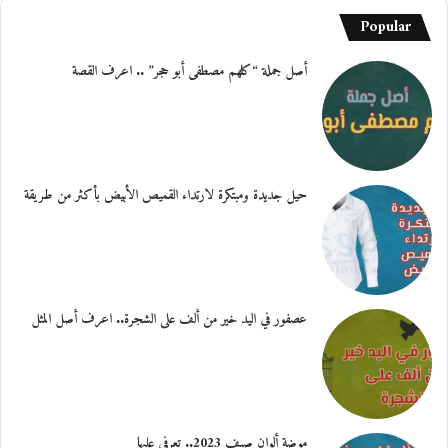
Popular
أصل جملة “كلهم مصطفى أبو حجر” .. اعرف القصة
حيل جديدة ومبتكرة لارتداء القميص الأبيض بأكثر من طريقة
عصفور في اليد خير من ألف على الشجرة.. اعرف أصل المثل
موضة ألوان صيف 2023.. تعرفي عليها