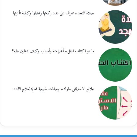
صلاة التهجد.. تعرف على عدد ركعتها وفضلها وكيفية تأديتها
ما هو اكتئاب الحمل.. أعراضه وأسباب وكيف تتغلبين عليه؟
علاج الاسترتش مارك.. وصفات طبيعية فعالة لعلاج التمدد