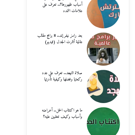
أسباب ظهورها؟.. تعرف على
علامات التمدد
بعد رامز نيفر إند.. 8 برامج مقالب
عالمية أثارت الجدل (فيديو)
صلاة التهجد.. تعرف على عدد
ركعتها وفضلها وكيفية تأديتها
ما هو اكتئاب الحمل.. أعراضه
وأسباب وكيف تتغلبين عليه؟