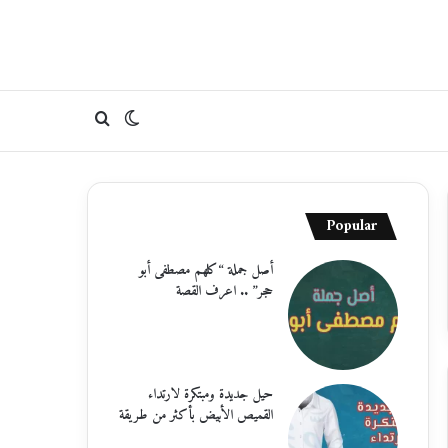
الوضع
بحث
المظلم
عن
Popular
أصل جملة “كلهم مصطفى أبو
حجر” .. اعرف القصة
حيل جديدة ومبتكرة لارتداء
القميص الأبيض بأكثر من طريقة