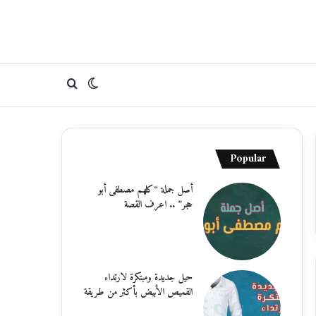
الوضع
بحث
المظلم
عن
Popular
أصل جملة “كلهم مصطفى أبو
حجر” .. اعرف القصة
حيل جديدة ومبتكرة لارتداء
القميص الأبيض بأكثر من طريقة