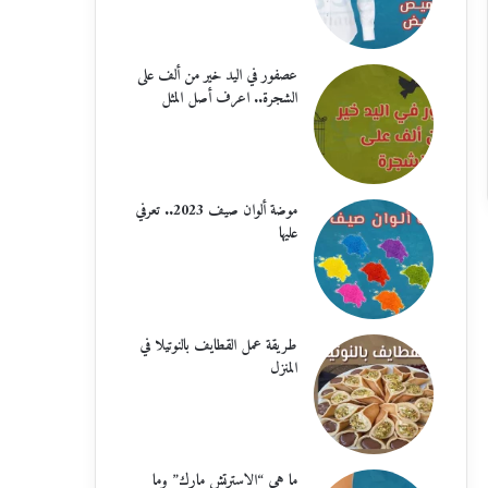
عصفور في اليد خير من ألف على
الشجرة.. اعرف أصل المثل
موضة ألوان صيف 2023.. تعرفي
عليها
طريقة عمل القطايف بالنوتيلا في
المنزل
ما هي “الاسترتش مارك” وما