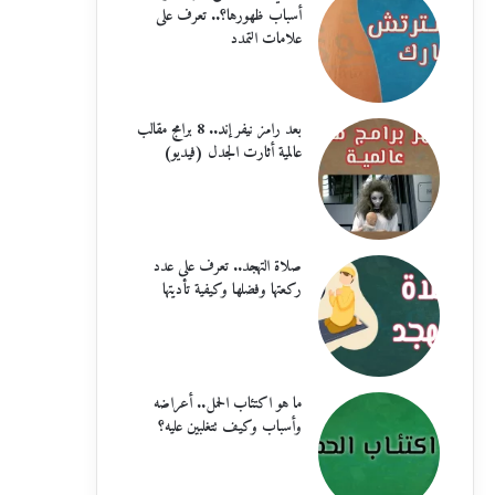
أسباب ظهورها؟.. تعرف على
علامات التمدد
بعد رامز نيفر إند.. 8 برامج مقالب
عالمية أثارت الجدل (فيديو)
صلاة التهجد.. تعرف على عدد
ركعتها وفضلها وكيفية تأديتها
ما هو اكتئاب الحمل.. أعراضه
وأسباب وكيف تتغلبين عليه؟