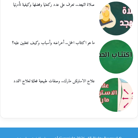
صلاة التهجد.. تعرف على عدد ركعتها وفضلها وكيفية تأديتها
ما هو اكتئاب الحمل.. أعراضه وأسباب وكيف تتغلبين عليه؟
علاج الاسترتش مارك.. وصفات طبيعية فعالة لعلاج التمدد