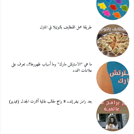
طريقة عمل القطايف بالنوتيلا في المنزل
ما هي “الاسترتش مارك” وما أسباب ظهورها؟.. تعرف على
علامات التمدد
بعد رامز نيفر إند.. 8 برامج مقالب عالمية أثارت الجدل (فيديو)