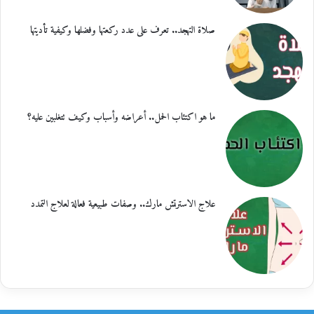
صلاة التهجد.. تعرف على عدد ركعتها وفضلها وكيفية تأديتها
ما هو اكتئاب الحمل.. أعراضه وأسباب وكيف تتغلبين عليه؟
علاج الاسترتش مارك.. وصفات طبيعية فعالة لعلاج التمدد