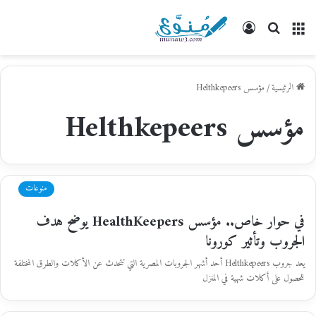
القائمة
بحث
تسجيل
عن
الدخول
الرئيسية
/
مؤسس Helthkepeers
مؤسس Helthkepeers
منوعات
في حوار خاص.. مؤسس HealthKeepers يوضح هدف
الجروب وتأثير كورونا
يعد جروب Helthkepeers أحد أشهر الجروبات المصرية التي تتحدث عن الأكلات والطرق المختلفة
للحصول على أكلات شهية في المنزل