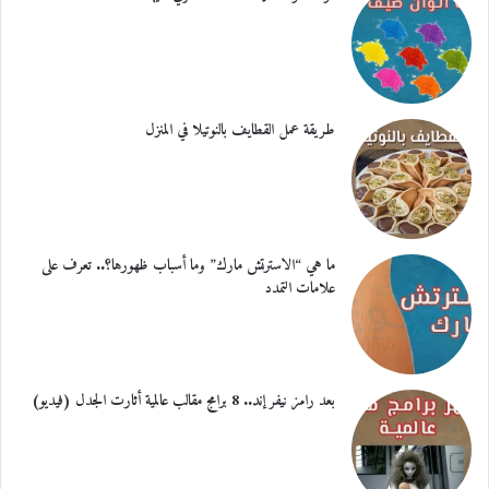
طريقة عمل القطايف بالنوتيلا في المنزل
ما هي “الاسترتش مارك” وما أسباب ظهورها؟.. تعرف على
علامات التمدد
بعد رامز نيفر إند.. 8 برامج مقالب عالمية أثارت الجدل (فيديو)