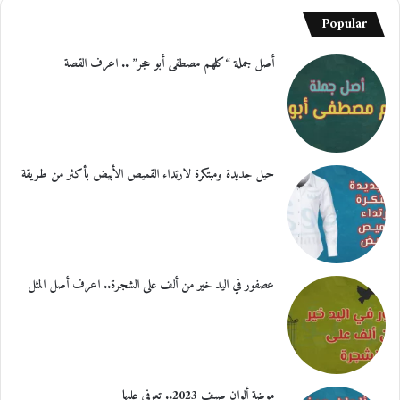
Popular
أصل جملة “كلهم مصطفى أبو حجر” .. اعرف القصة
حيل جديدة ومبتكرة لارتداء القميص الأبيض بأكثر من طريقة
عصفور في اليد خير من ألف على الشجرة.. اعرف أصل المثل
موضة ألوان صيف 2023.. تعرفي عليها