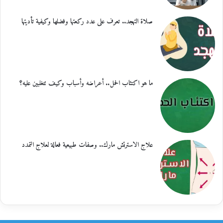
صلاة التهجد.. تعرف على عدد ركعتها وفضلها وكيفية تأديتها
ما هو اكتئاب الحمل.. أعراضه وأسباب وكيف تتغلبين عليه؟
علاج الاسترتش مارك.. وصفات طبيعية فعالة لعلاج التمدد