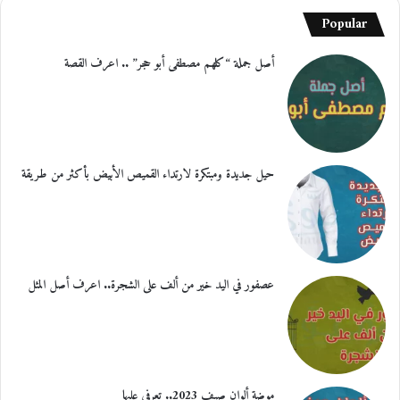
Popular
أصل جملة “كلهم مصطفى أبو حجر” .. اعرف القصة
حيل جديدة ومبتكرة لارتداء القميص الأبيض بأكثر من طريقة
عصفور في اليد خير من ألف على الشجرة.. اعرف أصل المثل
موضة ألوان صيف 2023.. تعرفي عليها