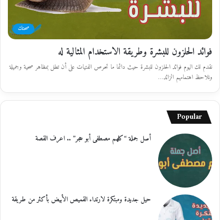
صحتك
فوائد الحلزون للبشرة وطريقة الاستخدام المثالية له
نقدم لك اليوم فوائد الحلزون للبشرة حيث دائما ما تحرص الفتيات على أن تطل بمظاهر صحية وجميلة
ونلاحظ اهتمامهم الزائد…
Popular
أصل جملة “كلهم مصطفى أبو حجر” .. اعرف القصة
حيل جديدة ومبتكرة لارتداء القميص الأبيض بأكثر من طريقة