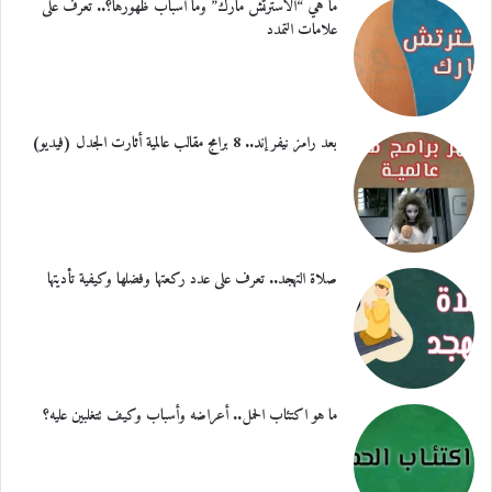
ما هي “الاسترتش مارك” وما أسباب ظهورها؟.. تعرف على
علامات التمدد
بعد رامز نيفر إند.. 8 برامج مقالب عالمية أثارت الجدل (فيديو)
صلاة التهجد.. تعرف على عدد ركعتها وفضلها وكيفية تأديتها
ما هو اكتئاب الحمل.. أعراضه وأسباب وكيف تتغلبين عليه؟