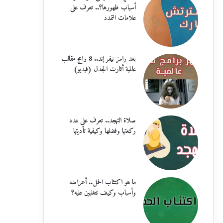
أسباب ظهورها؟.. تعرف على
علامات التمدد
بعد رامز نيفر إند.. 8 برامج مقالب
عالمية أثارت الجدل (فيديو)
صلاة التهجد.. تعرف على عدد
ركعتها وفضلها وكيفية تأديتها
ما هو اكتئاب الحمل.. أعراضه
وأسباب وكيف تتغلبين عليه؟