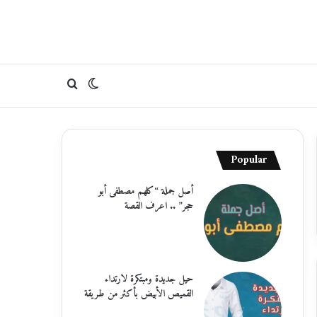
الوضع
بحث
المظلم
عن
Popular
أصل جملة “كلهم مصطفى أبو
حجر” .. اعرف القصة
حيل جديدة ومبتكرة لارتداء
القميص الأبيض بأكثر من طريقة