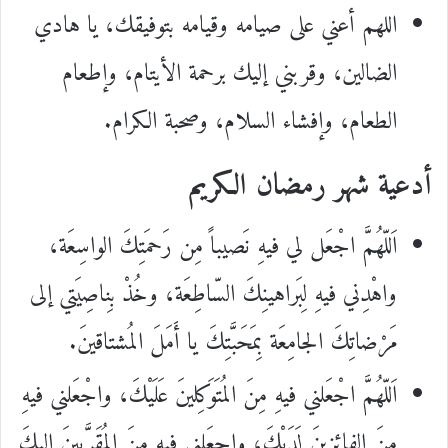
اللهم أعني على صيامه وقيامه بتوفيقك، يا هادي
الضالين، وقربني إليك برحمة الأيتام، وإطعام
الطعام، وإفشاء السلام، وصحبة الكرام.
أدعية شهر رمضان الكريم
اَللّهُمَّ اجْعَل لي فيهِ نَصيباً مِن رَحمَتِكَ الواسِعَة،
واهْدِني فيهِ لِبَراهينِكَ السّاطِعَة، وخُذْ بِناصِيَتي إلى
مَرْضاتِكَ الجامِعَة بِمَحَبَّتِكَ يا أَمَلَ المُشتاقينَ.
اَللّهُمَّ اجْعَلني فيهِ مِنَ المُتَوَكِلينَ عَلَيْكَ، واجْعَلني فيهِ
مِنَ الفائِزينَ لَدَيْكَ، واجعَلني فيه مِنَ المُقَرَّبينَ إليكَ