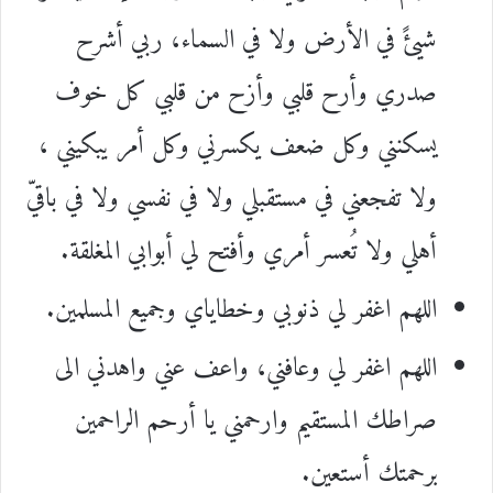
شيئً في الأرض ولا في السماء، ربي أشرح
صدري وأرح قلبي وأزح من قلبي كل خوف
يسكنني وكل ضعف يكسرني وكل أمر يبكيني ،
ولا تفجعني في مستقبلي ولا في نفسي ولا في باقيّ
أهلي ولا تُعسر أمري وأفتح لي أبوابي المغلقة.
اللهم اغفر لي ذنوبي وخطاياي وجميع المسلمين.
اللهم اغفر لي وعافني، واعف عني واهدني الى
صراطك المستقيم وارحمني يا أرحم الراحمين
برحمتك أستعين.