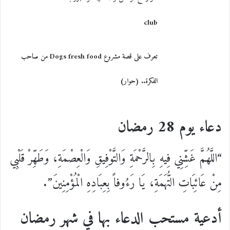
club
تعرف على قصة مشروع Dogs fresh food من صاحب
الفكرة.. (حوار)
دعاء يوم 28 رمضان
“اللَّهُمَّ غَشِّنِي فِيهِ بِالرَّحْمَةِ وَالتَّوْفِيقِ وَالْعِصْمَةِ، وَطَهِّرْ قَلْبِي
مِنْ عَائِبَاتِ التُّهَمَةِ، يَا رَءُوفاً بِعِبَادِهِ الْمُؤْمِنِينَ”.
أدعية مستحب الدعاء بها في شهر رمضان