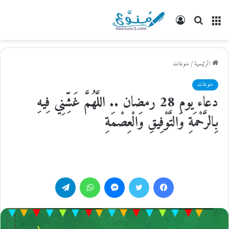
القائمة
بحث
تسجيل
عن
الدخول
الرئيسية
/
منوعات
منوعات
دعاء يوم 28 رمضان .. اللَّهُمَّ غَشِّنِي فِيهِ
بِالرَّحْمَةِ وَالتَّوْفِيقِ وَالْعِصْمَةِ
فيسبوك
تويتر
ماسنجر
واتساب
تيلقرام