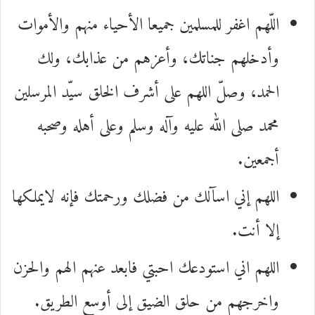
اللّهم اغفر للمسلمين جميعا الأحياء منهم والأموات
وأدخلهم جناتك، وأعزهم من عذابك، ولك
الحمد، وصلّ اللهم على أشرف الخلق سيّد المرسلين
محمد صلى الله عليه وآله وسلم وعلى أهله وصحبه
أجمعين.
اللهم إني اسآلك من فضلك ورحمتك فإنه لايملكها
إلا أنت.
اللهم اني استودعك احبتي فابعد عنهم الهم والحزن
واخرجهم من حلق الضيق إلى أوسع الطريق.