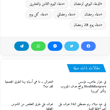
الدعاء اليومي لرمضان
دعاء اليوم الثامن والعشرين
دعاء رمضان
دعاء رمضاني
دعاء كل يوم
دعاء يوم 28 رمضان
مقالات ذات صلة
في حوار خاص.. مؤسس
التحرش .. ما هي أسبابه وما الطرق المجتمعية
HealthKeepers يوضح هدف الجروب
للحد منه؟
وتأثير كورونا
فى عيد ميلاد ريم مصطفى الـ34 تعرف على
تعرف علي طرق التخلص من الناموس
أهم أعمالها الفنية
المختلفة