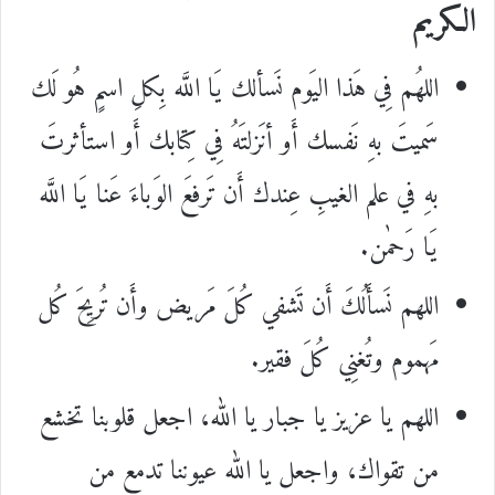
الكريم
اللهُم فِي هَذا اليَوم نَسألك يَا اللَّه بِكلِ اسمٍ هُو لَك
سَميتَ بهِ نَفسك أَو أنَزلتَهُ فِي كِتابك أَو استأثرتَ
بهِ في علم الغيبِ عِندك أَن تَرفعَ الوَباءَ عَنا يَا اللَّه
يَا رَحمٰن.
اللهم نَسأَلُكَ أَن تَشفي كُلَ مَريض وأَن تُريِحَ كُل
مَهموم وتُغنِي كُلَ فقير.
اللهم يا عزيز يا جبار يا الله، اجعل قلوبنا تخشع
من تقواك، واجعل يا الله عيوننا تدمع من