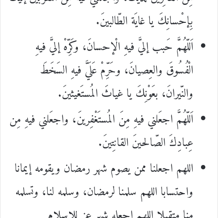
بِإحْسانِكَ يا غايَة الطّالبينَ.
اَللّهُمَّ حَبب إليَّ فيهِ الْإحسانَ، وكَرِّهْ إليَّ فيهِ
الْفُسُوقَ والعِصيانَ، وحَرِّمْ عَلَيَّ فيهِ السَخَطَ
والنّيرانَ، بعَوْنِكَ يا غياثَ المُستَغيثينَ.
اَللّهُمَّ اجعَلني فيهِ مِنَ المُستَغْفِرينَ، واجعَلني فيهِ مِن
عِبادِكَ الصّالحينَ القانِتينَ.
اللهم اجعلنا ممن يصوم شهر رمضان ويقومه إيمانا
واحتسابا اللهم سلمنا لرمضان، وسلمه لنا، وتسلمه
منا متقبلا اللهم اجعله شهر عز للإسلام