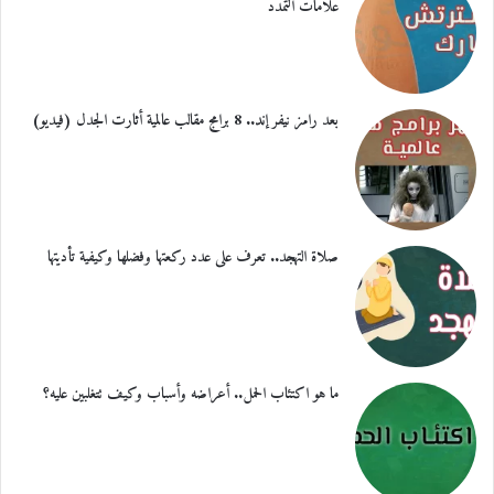
علامات التمدد
بعد رامز نيفر إند.. 8 برامج مقالب عالمية أثارت الجدل (فيديو)
صلاة التهجد.. تعرف على عدد ركعتها وفضلها وكيفية تأديتها
ما هو اكتئاب الحمل.. أعراضه وأسباب وكيف تتغلبين عليه؟