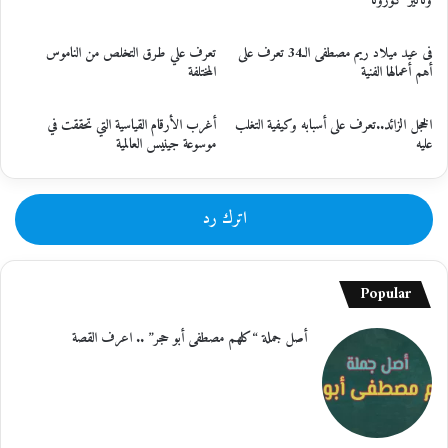
وتأثير كورونا
فى عيد ميلاد ريم مصطفى الـ34 تعرف على
تعرف علي طرق التخلص من الناموس
أهم أعمالها الفنية
المختلفة
الخجل الزائد..تعرف على أسبابه وكيفية التغلب
أغرب الأرقام القياسية التي تحققت في
عليه
موسوعة جينيس العالمية
اترك رد
Popular
أصل جملة “كلهم مصطفى أبو حجر” .. اعرف القصة