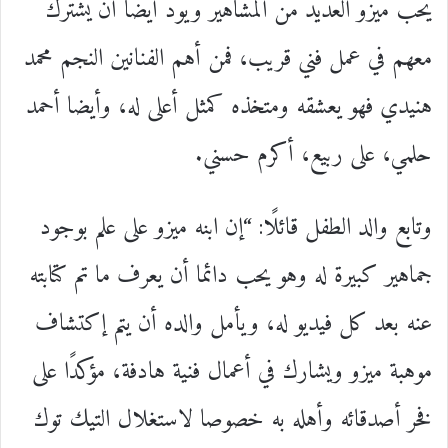
يحب ميزو العديد من المشاهير ويود أيضا أن يشترك
معهم في عمل فني قريب، فمن أهم الفنانين النجم محمد
هنيدي فهو يعشقه ومتخذه كمثل أعلى له، وأيضا أحمد
حلمي، على ربيع، أكرم حسني.
وتابع والد الطفل قائلًا: “إن ابنه ميزو على علم بوجود
جماهير كبيرة له وهو يحب دائما أن يعرف ما تم كتابته
عنه بعد كل فيديو له، ويأمل والده أن يتم إكتشاف
موهبة ميزو ويشارك في أعمال فنية هادفة، مؤكدًا على
فخر أصدقائه وأهله به خصوصا لاستغلال التيك توك