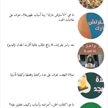
ما هي “الاسترتش مارك” وما أسباب ظهورها؟.. تعرف على
علامات التمدد
بعد رامز نيفر إند.. 8 برامج مقالب عالمية أثارت الجدل (فيديو)
صلاة التهجد.. تعرف على عدد ركعتها وفضلها وكيفية تأديتها
ما هو اكتئاب الحمل.. أعراضه وأسباب وكيف تتغلبين عليه؟