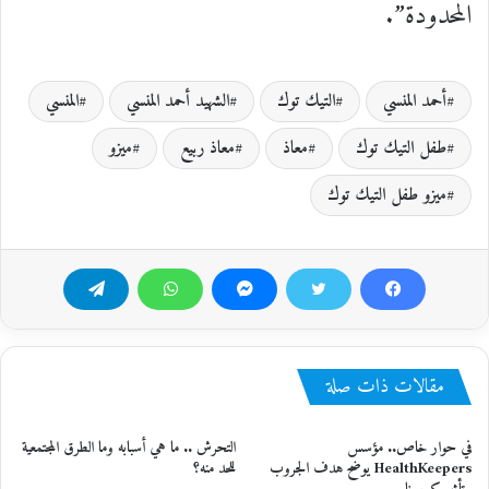
المحدودة”.
أحمد المنسي
التيك توك
الشهيد أحمد المنسي
المنسي
طفل التيك توك
معاذ
معاذ ربيع
ميزو
ميزو طفل التيك توك
مقالات ذات صلة
في حوار خاص.. مؤسس
التحرش .. ما هي أسبابه وما الطرق المجتمعية
HealthKeepers يوضح هدف الجروب
للحد منه؟