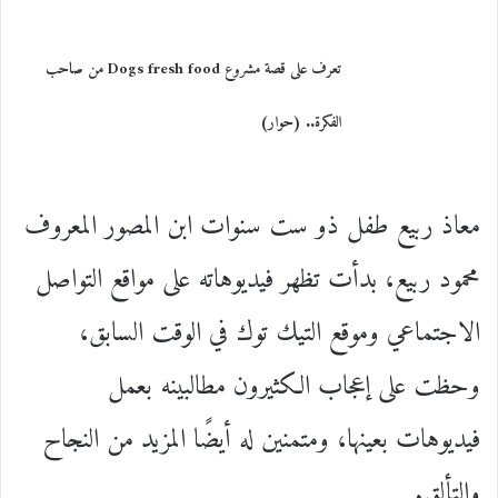
تعرف على قصة مشروع Dogs fresh food من صاحب
الفكرة.. (حوار)
معاذ ربيع طفل ذو ست سنوات ابن المصور المعروف
محمود ربيع، بدأت تظهر فيديوهاته على مواقع التواصل
الاجتماعي وموقع التيك توك في الوقت السابق،
وحظت على إعجاب الكثيرون مطالبينه بعمل
فيديوهات بعينها، ومتمنين له أيضًا المزيد من النجاح
والتألق.