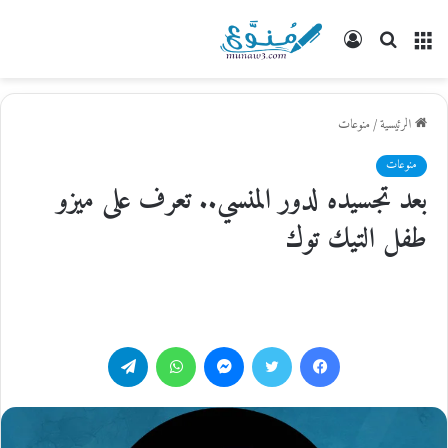
القائمة
بحث
تسجيل
عن
الدخول
الرئيسية
/
منوعات
منوعات
بعد تجسيده لدور المنسي.. تعرف على ميزو
طفل التيك توك
فيسبوك
تويتر
ماسنجر
واتساب
تيلقرام