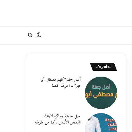
الوضع
بحث
المظلم
عن
Popular
أصل جملة “كلهم مصطفى أبو
حجر” .. اعرف القصة
حيل جديدة ومبتكرة لارتداء
القميص الأبيض بأكثر من طريقة