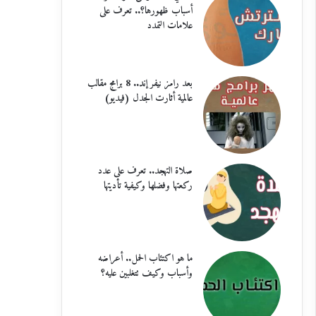
أسباب ظهورها؟.. تعرف على
علامات التمدد
بعد رامز نيفر إند.. 8 برامج مقالب
عالمية أثارت الجدل (فيديو)
صلاة التهجد.. تعرف على عدد
ركعتها وفضلها وكيفية تأديتها
ما هو اكتئاب الحمل.. أعراضه
وأسباب وكيف تتغلبين عليه؟