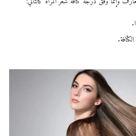
رف وإنما وفق درجة كثافة شعر المرأة كالتالي: