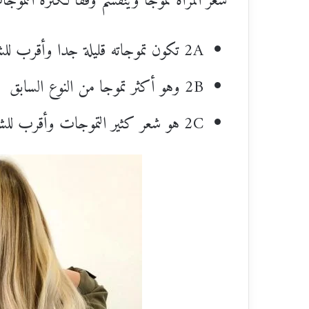
شعر المرأة تموجًا وينقسم وفقا لكثرة التموجات
2A تكون تموجاته قليلة جدا وأقرب للشعر المفرود.
2B وهو أكثر تموجا من النوع السابق فتزداد تموجات هذا النوع بشكل متوسط.
2C هو شعر كثير التموجات وأقرب للشعر الكيرلي.