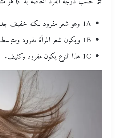
تتم حسب درجة الفرد الخاصة به كما هو متعا
1A وهو شعر مفرود لكنه خفيف جدا.
1B ويكون شعر المرأة مفرود ومتوسط الكثافة.
1C هذا النوع يكون مفرود وكثيف.