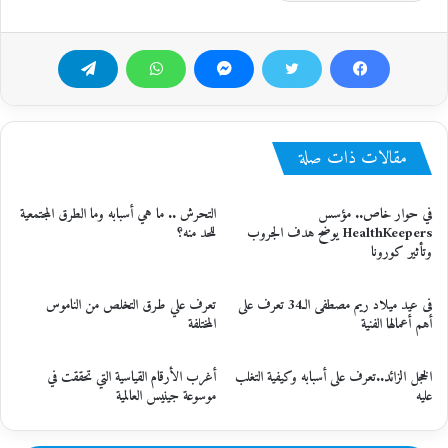
مقالات ذات صلة
في حوار خاص.. مؤسس
التحرش .. ما هي أسبابه وما الطرق المجتمعية
HealthKeepers يوضح هدف الجروب
للحد منه؟
وتأثير كورونا
فى عيد ميلاد ريم مصطفى الـ34 تعرف على
تعرف علي طرق التخلص من الناموس
أهم أعمالها الفنية
المختلفة
الخجل الزائد..تعرف على أسبابه وكيفية التغلب
أغرب الأرقام القياسية التي تحققت في
عليه
موسوعة جينيس العالمية