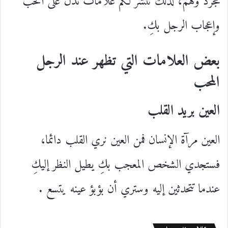
مجرد وهم، لذلك ننشر لكم علامات تدل على الحب
وإعجاب الرجل بكِ.
بعض العلامات التي تظهر عند الرجل
المحب
العين بريد القلب
العين مرآة الإنسان فمن العين نري القلب دائما،
فستجدي الشخص المعجب بكِ يطيل النظر إليكِ
عندما تتحدثين إليه وستري أن بؤبؤ عينه يتسع .