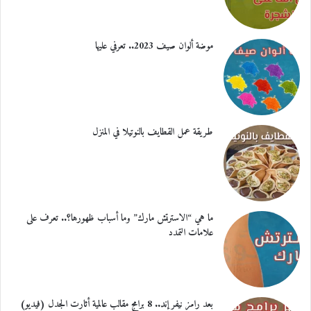
موضة ألوان صيف 2023.. تعرفي عليها
طريقة عمل القطايف بالنوتيلا في المنزل
ما هي “الاسترتش مارك” وما أسباب ظهورها؟.. تعرف على
علامات التمدد
بعد رامز نيفر إند.. 8 برامج مقالب عالمية أثارت الجدل (فيديو)