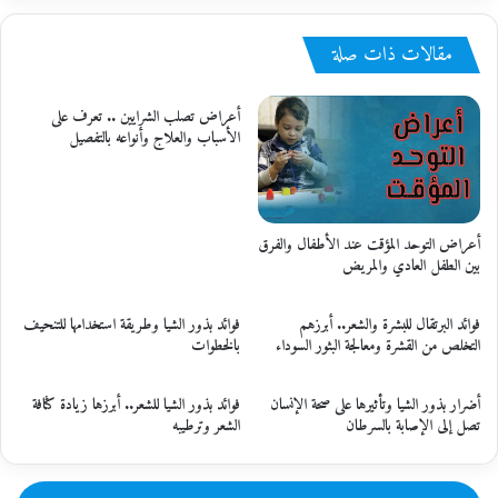
مقالات ذات صلة
أعراض تصلب الشرايين .. تعرف على
الأسباب والعلاج وأنواعه بالتفصيل
أعراض التوحد المؤقت عند الأطفال والفرق
بين الطفل العادي والمريض
فوائد البرتقال للبشرة والشعر.. أبرزهم
فوائد بذور الشيا وطريقة استخدامها للتنحيف
التخلص من القشرة ومعالجة البثور السوداء
بالخطوات
أضرار بذور الشيا وتأثيرها على صحة الإنسان
فوائد بذور الشيا للشعر.. أبرزها زيادة كثافة
تصل إلى الإصابة بالسرطان
الشعر وترطيبه