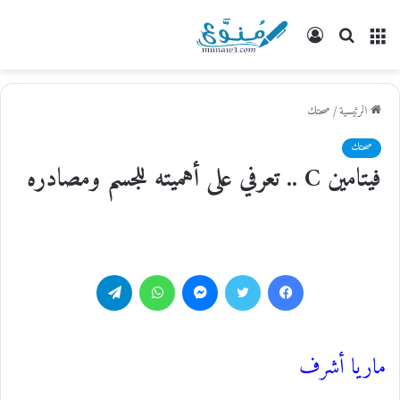
القائمة
بحث
تسجيل
عن
الدخول
الرئيسية
/
صحتك
صحتك
فيتامين C .. تعرفي على أهميته للجسم ومصادره
فيسبوك
تويتر
ماسنجر
واتساب
تيلقرام
ماريا أشرف