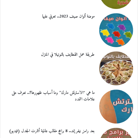
موضة ألوان صيف 2023.. تعرفي عليها
طريقة عمل القطايف بالنوتيلا في المنزل
ما هي “الاسترتش مارك” وما أسباب ظهورها؟.. تعرف على
علامات التمدد
بعد رامز نيفر إند.. 8 برامج مقالب عالمية أثارت الجدل (فيديو)