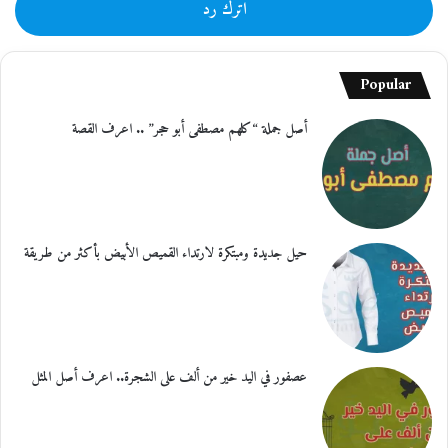
اترك رد
Popular
أصل جملة “كلهم مصطفى أبو حجر” .. اعرف القصة
حيل جديدة ومبتكرة لارتداء القميص الأبيض بأكثر من طريقة
عصفور في اليد خير من ألف على الشجرة.. اعرف أصل المثل