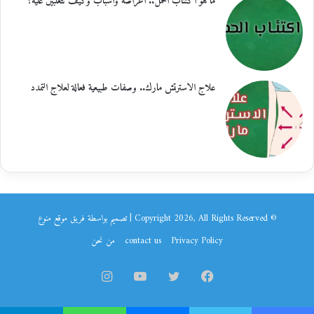
ما هو اكتئاب الحمل.. أعراضه وأسباب وكيف تتغلبين عليه؟
علاج الاسترتش مارك.. وصفات طبيعية فعالة لعلاج التمدد
© Copyright 2026, All Rights Reserved | تصميم بواسطة فريق موقع
منوع
Privacy Policy
contact us
من نحن
فيسبوك
تويتر
يوتيوب
انستقرام