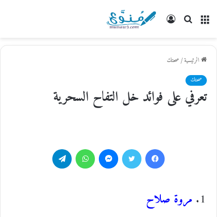
القائمة
بحث
تسجيل
عن
الدخول
الرئيسية
/
صحتك
صحتك
تعرفي على فوائد خل التفاح السحرية
فيسبوك
تويتر
ماسنجر
واتساب
تيلقرام
مروة صلاح