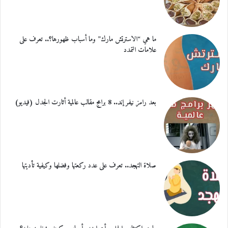
ما هي “الاسترتش مارك” وما أسباب ظهورها؟.. تعرف على
علامات التمدد
بعد رامز نيفر إند.. 8 برامج مقالب عالمية أثارت الجدل (فيديو)
صلاة التهجد.. تعرف على عدد ركعتها وفضلها وكيفية تأديتها