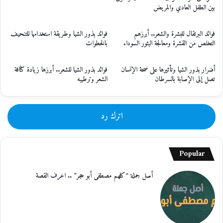
بين الطفل العادي والمريض
فوائد البرتقال للبشرة والشعر.. أبرزهم
فوائد بذور الشيا وطريقة استخدامها للتنحيف
التخلص من القشرة ومعالجة البثور السوداء
بالخطوات
أضرار بذور الشيا وتأثيرها على صحة الإنسان
فوائد بذور الشيا للشعر.. أبرزها زيادة كثافة
تصل إلى الإصابة بالسرطان
الشعر وترطيبه
اترك رد
Popular
أصل جملة “كلهم مصطفى أبو حجر” .. اعرف القصة