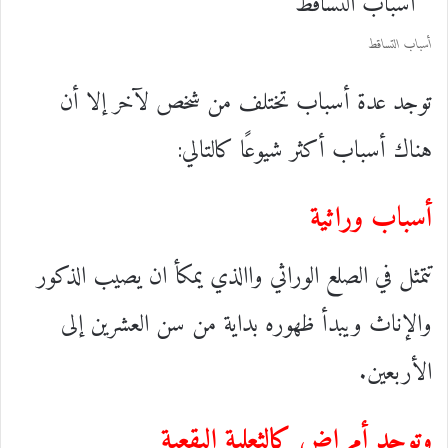
أسباب التساقط
توجد عدة أسباب تختلف من شخص لآخر إلا أن
هناك أسباب أكثر شيوعًا كالتالي:
أسباب وراثية
تتمثل في الصلع الوراثي واالذي يمكأ ان يصيب الذكور
والإناث ويبدأ ظهوره بداية من سن العشرين إلى
الأربعين.
وتوجد أمراض كالثعلبة البقعية