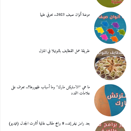
موضة ألوان صيف 2023.. تعرفي عليها
طريقة عمل القطايف بالنوتيلا في المنزل
ما هي “الاسترتش مارك” وما أسباب ظهورها؟.. تعرف على
علامات التمدد
بعد رامز نيفر إند.. 8 برامج مقالب عالمية أثارت الجدل (فيديو)