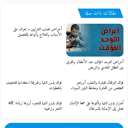
مقالات ذات صلة
أعراض تصلب الشرايين .. تعرف على
الأسباب والعلاج وأنواعه بالتفصيل
أعراض التوحد المؤقت عند الأطفال والفرق
بين الطفل العادي والمريض
فوائد البرتقال للبشرة والشعر.. أبرزهم
فوائد بذور الشيا وطريقة استخدامها للتنحيف
التخلص من القشرة ومعالجة البثور السوداء
بالخطوات
أضرار بذور الشيا وتأثيرها على صحة الإنسان
فوائد بذور الشيا للشعر.. أبرزها زيادة كثافة
تصل إلى الإصابة بالسرطان
الشعر وترطيبه