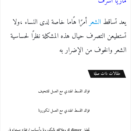
ماريا أشرف
يعد تساقط
الشعر
أمرًا هًاما خاصة لدى النساء ،ولا
تستطيعن التصرف حيال هذه المشكلة نظرًا لحساسية
الشعر والخوف من الإضرار به
مقالات ذات صلة
فوائد القسط الهندي مع العسل للتنحيف
فوائد القسط الهندي مع العسل لكورونا
تحليل d dimer وعلاقته بالكورونا وأسباب ارتفاع مستواه في