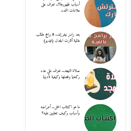
أسباب ظهورها؟.. تعرف على
علامات التمدد
بعد رامز نيفر إند.. 8 برامج مقالب
عالمية أثارت الجدل (فيديو)
صلاة التهجد.. تعرف على عدد
ركعتها وفضلها وكيفية تأديتها
ما هو اكتئاب الحمل.. أعراضه
وأسباب وكيف تتغلبين عليه؟