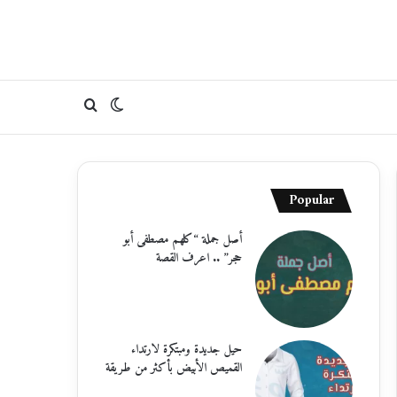
الوضع
بحث
المظلم
عن
Popular
أصل جملة “كلهم مصطفى أبو
حجر” .. اعرف القصة
حيل جديدة ومبتكرة لارتداء
القميص الأبيض بأكثر من طريقة