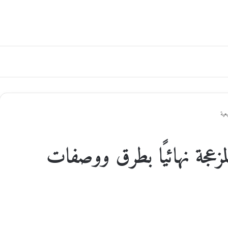
عية
زعجة نهائيًا بطرق ووصفات