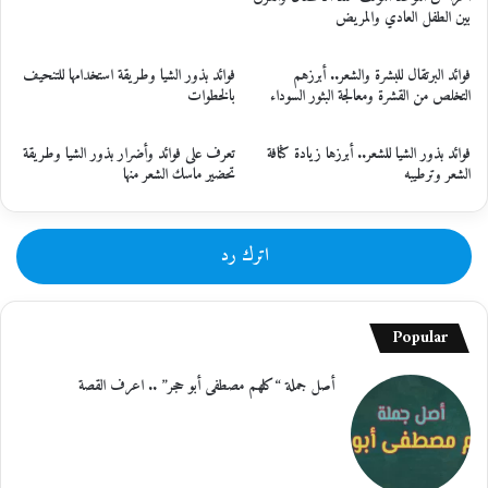
بين الطفل العادي والمريض
فوائد البرتقال للبشرة والشعر.. أبرزهم
فوائد بذور الشيا وطريقة استخدامها للتنحيف
التخلص من القشرة ومعالجة البثور السوداء
بالخطوات
فوائد بذور الشيا للشعر.. أبرزها زيادة كثافة
تعرف على فوائد وأضرار بذور الشيا وطريقة
الشعر وترطيبه
تحضير ماسك الشعر منها
اترك رد
Popular
أصل جملة “كلهم مصطفى أبو حجر” .. اعرف القصة