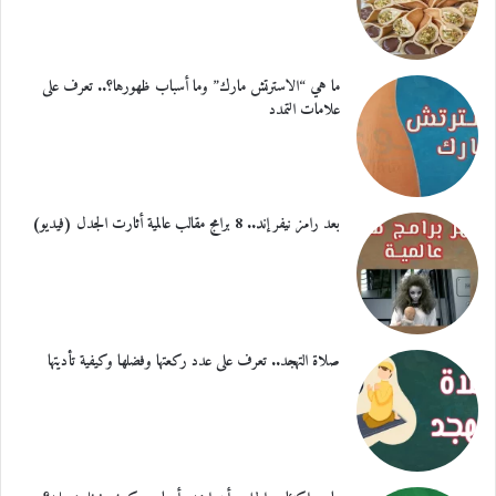
ما هي “الاسترتش مارك” وما أسباب ظهورها؟.. تعرف على
علامات التمدد
بعد رامز نيفر إند.. 8 برامج مقالب عالمية أثارت الجدل (فيديو)
صلاة التهجد.. تعرف على عدد ركعتها وفضلها وكيفية تأديتها