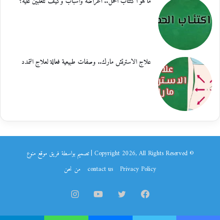
ما هو اكتئاب الحمل.. أعراضه وأسباب وكيف تتغلبين عليه؟
علاج الاسترتش مارك.. وصفات طبيعية فعالة لعلاج التمدد
© Copyright 2026, All Rights Reserved | تصميم بواسطة فريق موقع
منوع
Privacy Policy
contact us
من نحن
فيسبوك
تويتر
يوتيوب
انستقرام